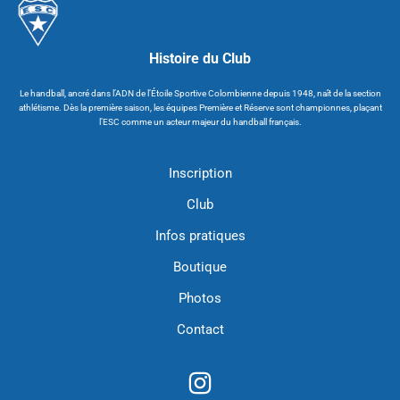
Histoire du Club
Le handball, ancré dans l’ADN de l’Étoile Sportive Colombienne depuis 1948, naît de la section
athlétisme. Dès la première saison, les équipes Première et Réserve sont championnes, plaçant
l’ESC comme un acteur majeur du handball français.
Inscription
Club
Infos pratiques
Boutique
Photos
Contact
I
n