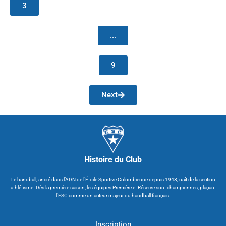
3
...
9
Next
Histoire du Club
Le handball, ancré dans l’ADN de l’Étoile Sportive Colombienne depuis 1948, naît de la section
athlétisme. Dès la première saison, les équipes Première et Réserve sont championnes, plaçant
l’ESC comme un acteur majeur du handball français.
Inscription