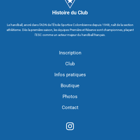
Histoire du Club
Le handball, ancré dans l’ADN de l’Étoile Sportive Colombienne depuis 1948, naît de la section
athlétisme. Dès la première saison, les équipes Première et Réserve sont championnes, plaçant
l’ESC comme un acteur majeur du handball français.
Inscription
Club
Infos pratiques
Boutique
Photos
Contact
I
n
s