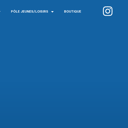
I
PÔLE JEUNES/LOISIRS
BOUTIQUE
n
s
t
a
g
r
a
m