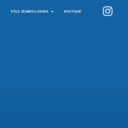
I
PÔLE JEUNES/LOISIRS
BOUTIQUE
n
s
t
a
g
r
a
m