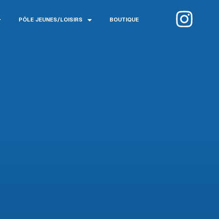
I
PÔLE JEUNES/LOISIRS
BOUTIQUE
n
s
t
a
g
r
a
m